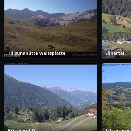
Tilisunahütte Weissplatte
Silbertal
Kristberglift
Schanzenze