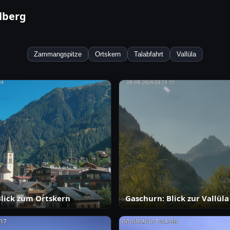
lberg
Zammangspitze
Ortskern
Talabfahrt
Vallüla
lick zum Ortskern
Gaschurn: Blick zur Vallüla