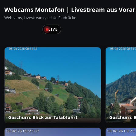
Webcams Montafon | Livestream aus Vorar
Webcams, Livestreams, echte Eindrücke
LIVE
Gaschurn: Blick zur Talabfahrt
Gaschurn: B