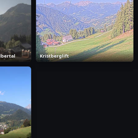
lbertal
Kristberglift