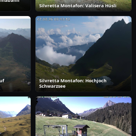
ramabahn
Silvretta Montafon: Valisera Hüsli
uf
Silvretta Montafon: Hochjoch
Schwarzsee