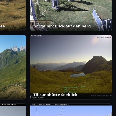
see
Gargellen: Blick auf den berg
Tilisunahütte Seeblick