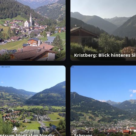
Kristberg: Blick hinteres Si
ntrum Montafon Nordic
Schruns